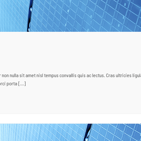
n nulla sit amet nisl tempus convallis quis ac lectus. Cras ultricies ligul
rci porta […]