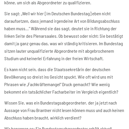
könne, um sich als Abgeordneter zu qualifizieren.
Sie sagt: „Weil wir hier [im Deutschen Bundestag] eben nicht
daraufsetzen, dass jemand irgendeine Art von Bildungsabschluss
haben muss…“ Während sie das sagt, deutet sie in Richtung der
linken Seite des Plenarsaales. Ob bewusst oder nicht: Sie bestätigt
damit ja ganz genau das, was wir ständig kritisieren. Im Bundestag
sitzen lauter unqualifizierte Abgeordnete mit abgebrochenem
Studium und keinerlei Erfahrung in der freien Wirtschaft.
Es kann nicht sein, dass die Staatssekretärin der deutschen
Bevölkerung so dreist ins Gesicht spuckt. Wie oft wird uns mit
Phrasen wie „Fachkräftemangel“ Druck gemacht? Wie wenig
bekommt ein tatsächlicher Facharbeiter im Vergleich eigentlich?
Wissen Sie, was ein Bundestagsabgeordneter, der ja jetzt nach
Aussage von Frau Brantner nicht lesen können muss und auch keinen
Abschluss haben braucht, wirklich verdient?
Wir benennen es: Ein Bundestagsabgeordneter erhält aktuell